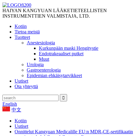
HAIYAN KANGYUAN LÄÄKETIETEELLISTEN
INSTRUMENTTIEN VALMISTAJA, LTD.
Kotiin
Tietoa meistä
Tuotteet
Anestesiologia
Kurkunpään maski Hengitystie
Endotrakeaaliset putket
Muut
Urologia
Gastroenterologia
Epidemian ehkäisytarvikkeet
Uutiset
Ota yhteyttä
English
中文
Kotiin
Uutiset
Onnittelut Kangyuan Medicalille EU:n MDR-CE-sertifikaatin