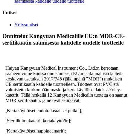
saamisesta kahdelle uudelle tuotteelle
Uutiset
Yritysuutiset
Onnittelut Kangyuan Medicalille EU:n MDR-CE-
sertifikaatin saamisesta kahdelle uudelle tuotteelle
Haiyan Kangyuan Medical Instrument Co., Ltd.:n kerrotaan
saaneen viime kuussa onnistuneesti EU:n lääkinnällisiä laitteita
koskevan asetuksen 2017/745 (jäljempänä "MDR") mukaisen
CE-sertifikaatin kahdelle tuotteelleen. Tuotteet ovat PVC:stä
valmistettu kurkunpään maski ja kertakäyttöiset lateksi-Foley-
katetrit. Tällä hetkellä 12 Kangyuan Medicalin tuotetta on saanut
MDR-sertifikaatin, ja ne ovat seuraavat:
[Kertakäyttöiset endotrakeaaliset putket];
[Steriilit imukatetrit kertakäyttöön];
[Kertakäyttöiset happinaamarit];