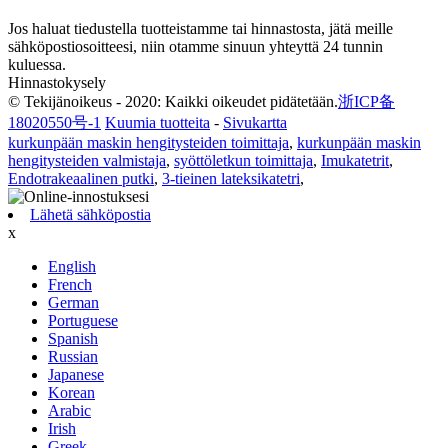
Jos haluat tiedustella tuotteistamme tai hinnastosta, jätä meille
sähköpostiosoitteesi, niin otamme sinuun yhteyttä 24 tunnin
kuluessa.
Hinnastokysely
© Tekijänoikeus - 2020: Kaikki oikeudet pidätetään.
浙ICP备
18020550号-1
Kuumia tuotteita
-
Sivukartta
kurkunpään maskin hengitysteiden toimittaja
,
kurkunpään maskin
hengitysteiden valmistaja
,
syöttöletkun toimittaja
,
Imukatetrit
,
Endotrakeaalinen putki
,
3-tieinen lateksikatetri
,
Lähetä sähköpostia
x
English
French
German
Portuguese
Spanish
Russian
Japanese
Korean
Arabic
Irish
Greek