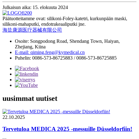
Julkaisun aika: 15. elokuuta 2024
Päätuotteitamme ovat: silikoni-Foley-katetri, kurkunpään maski,
silikoni-mahaputki, endotrakeaaliputki jne.
海盐康源医疗器械有限公司
Osoite: Songpodong Road, Shendang Town, Haiyan,
Zhejiang, Kiina
E-mail: qiming.feng@kymedical.cn
Puhelin: 0086-573-86725883 / 0086-573-86725885
uusimmat uutiset
22.10.2025
Tervetuloa MEDICA 2025 -messuille Düsseldorfiin!