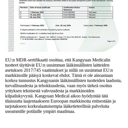
EU:n MDR-sertifikaatti osoittaa, että Kangyuan Medicalin
tuotteet täyttävät EU:n uusimman lääkinnällisten laitteiden
asetuksen 2017/745 vaatimukset ja niillä on uusimmat EU:n
markkinoille pääsyä koskevat ehdot. Tämä ei ole ainoastaan ​​
korkea tunnustus Kangyuanin lääkinnällisten tuotteiden laadusta,
turvallisuudesta ja tehokkuudesta, vaan myös tärkeä osoitus
yrityksen teknisestä vahvuudesta ja markkinoiden
kilpailukyvystä. Kangyuan Medical aikoo hyödyntää tätä
tilaisuutta laajentaakseen Euroopan markkinoita entisestään ja
tarjotakseen korkealaatuisempia lääketieteellisiä palveluita
useammille potilaille ympäri maailmaa.