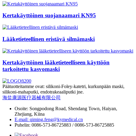
Kertakäyttöinen suojanaamari KN95
Lääketieteellinen eristävä silmämaski
Kertakäyttöinen lääketieteelliseen käyttöön
tarkoitettu kasvomaski
Päätuotteitamme ovat: silikoni-Foley-katetri, kurkunpään maski,
silikoni-mahaputki, endotrakeaaliputki jne.
海盐康源医疗器械有限公司
Osoite: Songpodong Road, Shendang Town, Haiyan,
Zhejiang, Kiina
E-mail: qiming.feng@kymedical.cn
Puhelin: 0086-573-86725883 / 0086-573-86725885