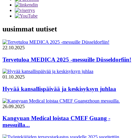
uusimmat uutiset
22.10.2025
Tervetuloa MEDICA 2025 -messuille Düsseldorfiin!
01.10.2025
Hyvää kansallispäivää ja keskisyksyn juhlaa
26.09.2025
Kangyuan Medical loistaa CMEF Guang -
messuilla...