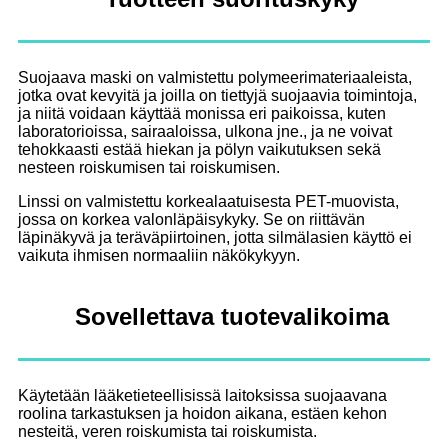
Suojaava maski on valmistettu polymeerimateriaaleista,
jotka ovat kevyitä ja joilla on tiettyjä suojaavia toimintoja,
ja niitä voidaan käyttää monissa eri paikoissa, kuten
laboratorioissa, sairaaloissa, ulkona jne., ja ne voivat
tehokkaasti estää hiekan ja pölyn vaikutuksen sekä
nesteen roiskumisen tai roiskumisen.
Linssi on valmistettu korkealaatuisesta PET-muovista,
jossa on korkea valonläpäisykyky. Se on riittävän
läpinäkyvä ja teräväpiirtoinen, jotta silmälasien käyttö ei
vaikuta ihmisen normaaliin näkökykyyn.
Sovellettava tuotevalikoima
Käytetään lääketieteellisissä laitoksissa suojaavana
roolina tarkastuksen ja hoidon aikana, estäen kehon
nesteitä, veren roiskumista tai roiskumista.