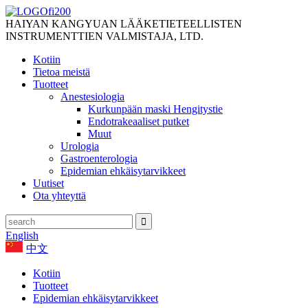
HAIYAN KANGYUAN LÄÄKETIETEELLISTEN
INSTRUMENTTIEN VALMISTAJA, LTD.
Kotiin
Tietoa meistä
Tuotteet
Anestesiologia
Kurkunpään maski Hengitystie
Endotrakeaaliset putket
Muut
Urologia
Gastroenterologia
Epidemian ehkäisytarvikkeet
Uutiset
Ota yhteyttä
English
中文
Kotiin
Tuotteet
Epidemian ehkäisytarvikkeet