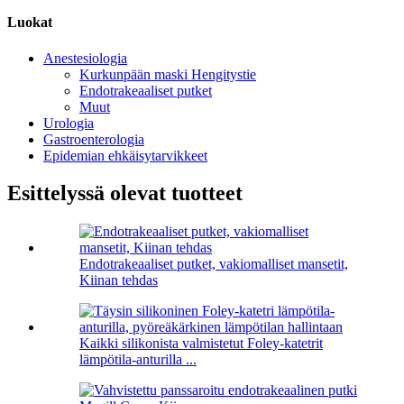
Luokat
Anestesiologia
Kurkunpään maski Hengitystie
Endotrakeaaliset putket
Muut
Urologia
Gastroenterologia
Epidemian ehkäisytarvikkeet
Esittelyssä olevat tuotteet
Endotrakeaaliset putket, vakiomalliset mansetit,
Kiinan tehdas
Kaikki silikonista valmistetut Foley-katetrit
lämpötila-anturilla ...