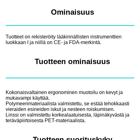
Ominaisuus
Tuotteet on rekisteröity lääkinnällisten instrumenttien
luokkaan I ja niillä on CE- ja FDA-merkintä.
Tuotteen ominaisuus
Kokonaisvaltainen ergonominen muotoilu on kevyt ja
mukavampi käyttää.
Polymeerimateriaalista valmistettu, se estää tehokkaasti
vieraiden esineiden iskut ja nesteen roiskumisen.
Linssi on valmistettu korkealaatuisesta, läpinäkyvästä ja
teräväpiirtoisesta PET-materiaalista.
Tuotteen suorituskyky