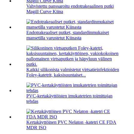
Vahvistettu panssaroitu endotrakeaalinen putki
Magill Curve Kiina
Endotrakeaaliset putket, standardinmukaiset
mansetilla varustetut Kiinasta
Kaikki silikonista valmistetut virtsatieinfektioiden
Foley-katetrit, kaksisuuntaiset...
PVC-kertakäyttöisten imukatetrien toimittajan
tehdas
Kertakäyttöinen PVC Nelaton -katetri CE FDA
MDR ISO