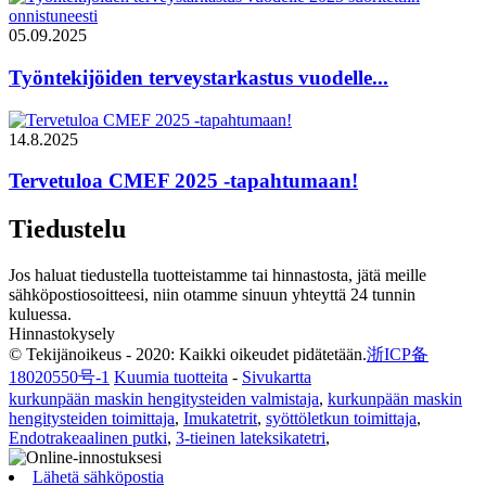
05.09.2025
Työntekijöiden terveystarkastus vuodelle...
14.8.2025
Tervetuloa CMEF 2025 -tapahtumaan!
Tiedustelu
Jos haluat tiedustella tuotteistamme tai hinnastosta, jätä meille
sähköpostiosoitteesi, niin otamme sinuun yhteyttä 24 tunnin
kuluessa.
Hinnastokysely
© Tekijänoikeus - 2020: Kaikki oikeudet pidätetään.
浙ICP备
18020550号-1
Kuumia tuotteita
-
Sivukartta
kurkunpään maskin hengitysteiden valmistaja
,
kurkunpään maskin
hengitysteiden toimittaja
,
Imukatetrit
,
syöttöletkun toimittaja
,
Endotrakeaalinen putki
,
3-tieinen lateksikatetri
,
Lähetä sähköpostia